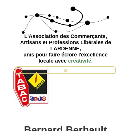
L'Association des Commerçants,
Artisans et Professions Libérales de
LARDENNE,
unis pour faire éclore l'excellence
locale avec
c
r
é
a
t
i
v
i
t
é
.
Bernard Berhault