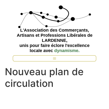
L'Association des Commerçants,
Artisans et Professions Libérales de
LARDENNE,
unis pour faire éclore l'excellence
locale avec
d
y
n
a
m
i
s
m
e
.
Nouveau plan de
circulation